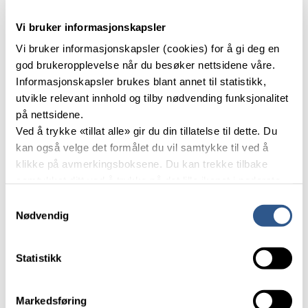
Vi bruker informasjonskapsler
Vi bruker informasjonskapsler (cookies) for å gi deg en
god brukeropplevelse når du besøker nettsidene våre.
Informasjonskapsler brukes blant annet til statistikk,
utvikle relevant innhold og tilby nødvending funksjonalitet
på nettsidene.
Ved å trykke «tillat alle» gir du din tillatelse til dette. Du
kan også velge det formålet du vil samtykke til ved å
klikke på avmerkingsboksene. Du kan trekke tilbake
samtykket ditt ved å trykke på det lille ikonet i nederste
24. februar 2025
Folk
, 
Historie
Minnemarkering etter Tretten-
venstre hjørne av nettsiden.
Samtykkevalg
Nødvendig
ulykken: – Vi skal ikke glemme!
Les mer om våre informasjonskapsler.
Jernbanedirektoratet arrangerte lørdag 22. februar en
minnemarkering på Tretten stasjon i Gudbrandsdalen. 27
Statistikk
mennesker mistet livet da to tog kolliderte ved Tretten
for 50 år siden. – Det er både viktig og riktig at vi nå har
fått på plass et minnesmerke. Vi skal ikke glemme, sier
Markedsføring