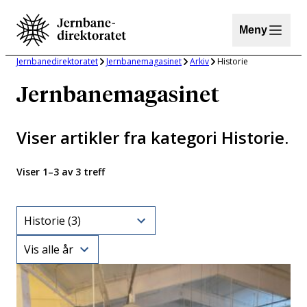
Hopp
til
Meny
innhold
Jernbanedirektoratet
Jernbanemagasinet
Arkiv
Historie
Jernbanemagasinet
Viser artikler fra kategori
Historie
.
Viser 1–3 av 3 treff
Category
Year