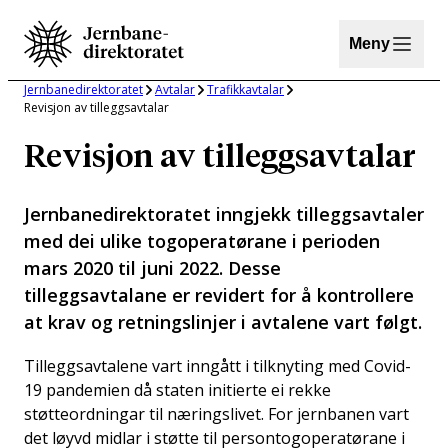
Hopp
til
Meny
innhold
Jernbanedirektoratet
Avtalar
Trafikkavtalar
Revisjon av tilleggsavtalar
Revisjon av tilleggsavtalar
Jernbanedirektoratet inngjekk tilleggsavtaler
med dei ulike togoperatørane i perioden
mars 2020 til juni 2022. Desse
tilleggsavtalane er revidert for å kontrollere
at krav og retningslinjer i avtalene vart følgt.
Tilleggsavtalene vart inngått i tilknyting med Covid-
19 pandemien då staten initierte ei rekke
støtteordningar til næringslivet. For jernbanen vart
det løyvd midlar i støtte til persontogoperatørane i