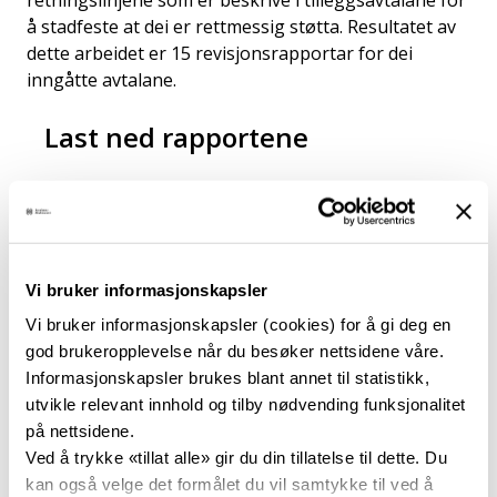
retningslinjene som er beskrive i tilleggsavtalane for
å stadfeste at dei er rettmessig støtta. Resultatet av
dette arbeidet er 15 revisjonsrapportar for dei
inngåtte avtalane.
Last ned rapportene
Revisjonsrapport Flytoget 2020
pdf · 4 MB · Dato: 27.11.2023
Vi bruker informasjonskapsler
Revisjonsrapport Flytoget 2021
pdf · 4 MB · Dato: 27.11.2023
Vi bruker informasjonskapsler (cookies) for å gi deg en
god brukeropplevelse når du besøker nettsidene våre.
Revisjonsrapport Flytoget 2022
Informasjonskapsler brukes blant annet til statistikk,
pdf · 3 MB · Dato: 27.11.2023
utvikle relevant innhold og tilby nødvending funksjonalitet
på nettsidene.
Ved å trykke «tillat alle» gir du din tillatelse til dette. Du
Revisjonsrapport Go-Ahead 2020
kan også velge det formålet du vil samtykke til ved å
pdf · 3 MB · Dato: 27.11.2023