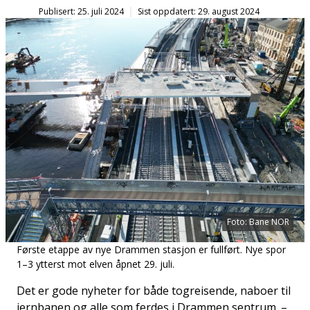
Publisert: 25. juli 2024
Sist oppdatert: 29. august 2024
Foto: Bane NOR
Første etappe av nye Drammen stasjon er fullført. Nye spor
1–3 ytterst mot elven åpnet 29. juli.
Det er gode nyheter for både togreisende, naboer til
jernbanen og alle som ferdes i Drammen sentrum. –