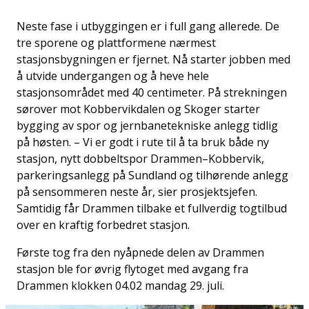
Neste fase i utbyggingen er i full gang allerede. De
tre sporene og plattformene nærmest
stasjonsbygningen er fjernet. Nå starter jobben med
å utvide undergangen og å heve hele
stasjonsområdet med 40 centimeter. På strekningen
sørover mot Kobbervikdalen og Skoger starter
bygging av spor og jernbanetekniske anlegg tidlig
på høsten. – Vi er godt i rute til å ta bruk både ny
stasjon, nytt dobbeltspor Drammen–Kobbervik,
parkeringsanlegg på Sundland og tilhørende anlegg
på sensommeren neste år, sier prosjektsjefen.
Samtidig får Drammen tilbake et fullverdig togtilbud
over en kraftig forbedret stasjon.
Første tog fra den nyåpnede delen av Drammen
stasjon ble for øvrig flytoget med avgang fra
Drammen klokken 04.02 mandag 29. juli.