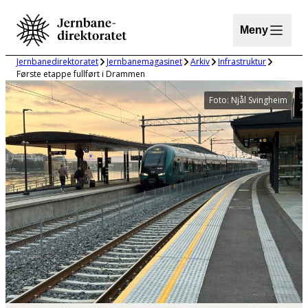
Hopp
til
Meny
innhold
Jernbanedirektoratet
Jernbanemagasinet
Arkiv
Infrastruktur
Første etappe fullført i Drammen
Foto: Njål Svingheim