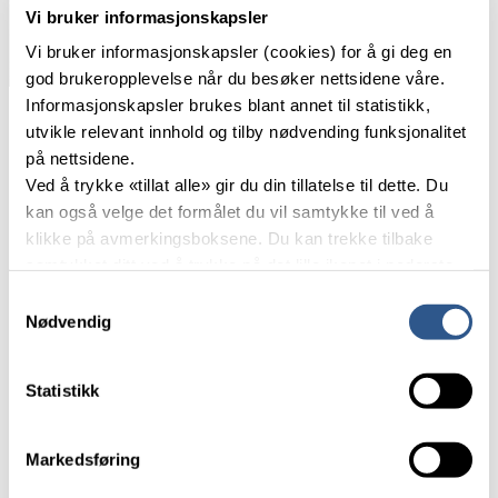
Vi bruker informasjonskapsler
Vi bruker informasjonskapsler (cookies) for å gi deg en
Foto: Njål Svingheim
god brukeropplevelse når du besøker nettsidene våre.
Når alle seks togspor med nye plattformer åpner sammen
Informasjonskapsler brukes blant annet til statistikk,
med nytt dobbeltspor mot Vestfold er kapasiteten på
utvikle relevant innhold og tilby nødvending funksjonalitet
Drammen stasjon også vesentlig økt.
på nettsidene.
Ved å trykke «tillat alle» gir du din tillatelse til dette. Du
Dobbeltspor og mer kapasitet
kan også velge det formålet du vil samtykke til ved å
klikke på avmerkingsboksene. Du kan trekke tilbake
Nye Drammen stasjon inngår i milliardprosjektet
samtykket ditt ved å trykke på det lille ikonet i nederste
Drammen–Kobbervikdalen. Sammen med Nykirke–
venstre hjørne av nettsiden.
Samtykkevalg
Barkåker på Vestfoldbanen gir dette dobbeltspor
Nødvendig
helt til Tønsberg. Prosjektet omfatter utvidelse og
Les mer om våre informasjonskapsler.
total fornyelse av Drammen stasjon med kraftig
Statistikk
forbedret tilgjengelighet. Det bygges nytt
dobbeltspor for Vestfoldbanen fra Drammen stasjon
gjennom en 6,5 kilometer lang tunnel og ut til det
Markedsføring
eksisterende dobbeltsporet i Skoger. Videre kommer