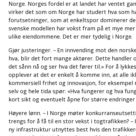
Norge. Norges fordel er at landet har ventet ga
virker det som om Norge har studert hva som har
forutsetninger, som at enkeltspor dominerer det
svenske modellen har vokst fram på et mye mer a
ulike eiendommene. Det er mer tydelig i Norge.
Gjør justeringer. – En innvending mot den norsk
hva, blir det fort mange aktører. Dette handler om
det sånn nå og ser hva det fører til.» For å lykke
opplever at det er enkelt å komme inn, at alle i
kommersiell frihet og innovasjon, for eksempel n
selv og hele tida spør: «Hva fungerer og hva fung
kort sikt og eventuelt åpne for større endringer 
Høyere lønn. – I Norge møter konkurranseutsetti
trengs for å få til en stor vekst i togtrafikken?
ny infrastruktur utnyttes best hvis den trafikke