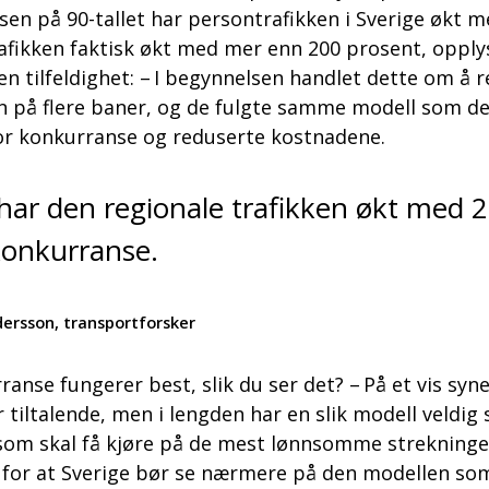
sen på 90-tallet har persontrafikken i Sverige økt m
rafikken faktisk økt med mer enn 200 prosent, oppl
n tilfeldighet: – I begynnelsen handlet dette om å 
 på flere baner, og de fulgte samme modell som de 
 for konkurranse og reduserte kostnadene.
 har den regionale trafikken økt med 2
 konkurranse.
ersson, transportforsker
ranse fungerer best, slik du ser det? – På et vis s
r tiltalende, men i lengden har en slik modell veldi
 som skal få kjøre på de mest lønnsomme strekninge
de for at Sverige bør se nærmere på den modellen som