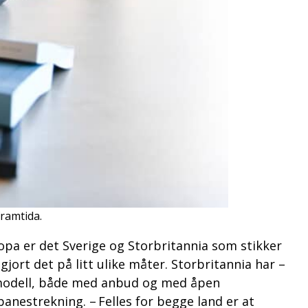
ramtida.
ropa er det Sverige og Storbritannia som stikker
jort det på litt ulike måter. Storbritannia har –
t modell, både med anbud og med åpen
banestrekning. – Felles for begge land er at