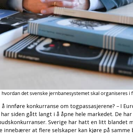
hvordan det svenske jernbanesystemet skal organiseres i f
 i å innføre konkurranse om togpassasjerene? – I Eu
har siden gått langt i å åpne hele markedet. De har g
nbudskonkurranser. Sverige har hatt en litt blande
ste innebærer at flere selskaper kan kjøre på samme 