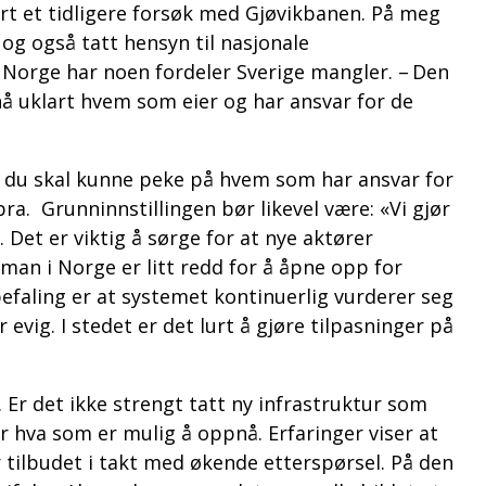
rt et tidligere forsøk med Gjøvikbanen. På meg
og også tatt hensyn til nasjonale
t Norge har noen fordeler Sverige mangler. – Den
nå uklart hvem som eier og har ansvar for de
is du skal kunne peke på hvem som har ansvar for
bra. Grunninnstillingen bør likevel være: «Vi gjør
. Det er viktig å sørge for at nye aktører
man i Norge er litt redd for å åpne opp for
befaling er at systemet kontinuerlig vurderer seg
evig. I stedet er det lurt å gjøre tilpasninger på
Er det ikke strengt tatt ny infrastruktur som
or hva som er mulig å oppnå. Erfaringer viser at
 tilbudet i takt med økende etterspørsel. På den