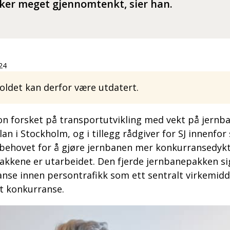
irker meget gjennomtenkt, sier han.
24
ldet kan derfor være utdatert.
 forsket på transportutvikling med vekt på jernban
n i Stockholm, og i tillegg rådgiver for SJ innenfor
behovet for å gjøre jernbanen mer konkurransedyktig 
pakkene er utarbeidet. Den fjerde jernbanepakken si
nse innen persontrafikk som ett sentralt virkemidd
kt konkurranse.