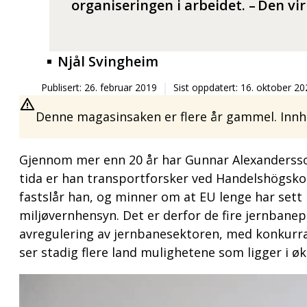
organiseringen i arbeidet. – Den v
Njål Svingheim
Publisert: 26. februar 2019
Sist oppdatert: 16. oktober 20
Denne magasinsaken er flere år gammel. Innho
Gjennom mer enn 20 år har Gunnar Alexandersson
tida er han transportforsker ved Handelshögskola
fastslår han, og minner om at EU lenge har sett 
miljøvernhensyn. Det er derfor de fire jernbane
avregulering av jernbanesektoren, med konkurra
ser stadig flere land mulighetene som ligger i ø