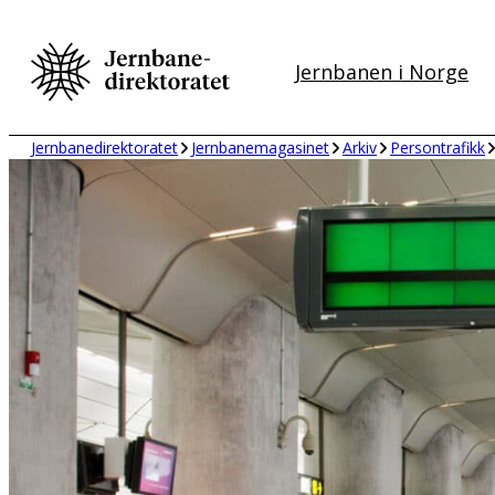
Hopp
til
Jernbanen i Norge
innhold
Jernbanedirektoratet
Jernbanemagasinet
Arkiv
Persontrafikk