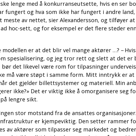
nske lenge med å konkurranseutsette, hvis en ser bo
 fungert og hva som ikke har fungert i andre land, 
 meste av nettet, sier Alexandersson, og tilføyer a
d hoc-sett, og for eksempel er det flere steder en
e modellen er at det blir vel mange aktører …? – Hv
 spesialisering, og jeg tror rett og slett at det er 
s bør det likevel være rom for tilpasninger underveis
kke må være støpt i samme form. Mitt inntrykk er at 
år det gjelder billettsystemer og materiell. Min an
erer ikke?» Det er viktig ikke å omorganisere seg for 
på lengre sikt.
ngen stor motstand fra de ansattes organisasjoner. 
 – Infrastruktur er kjempeviktig. Den setter rammer f
res av aktører som tilpasser seg markedet og bedrer