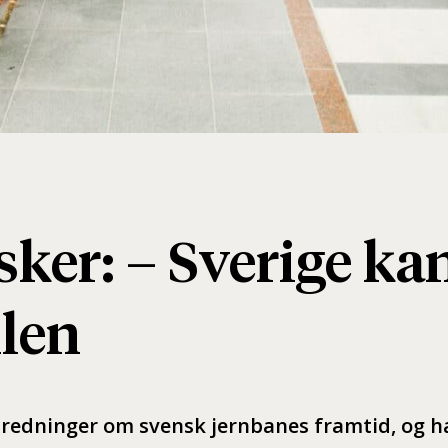
ker: – Sverige ka
len
redninger om svensk jernbanes framtid, og ha