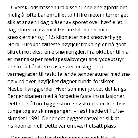
– Overskuddsmassen fra disse tunnelene gjorde det
mulig å løfte baneprofilet to til fire meter i terrenget
slik at snøen i dag blåser av sporet over høyfjellet. I
dag klarer vi oss med tre-fire kilometer med
snøskjermer og 11,5 kilometer med snøoverbygg.
Nord-Europas tøffeste høyfjellstrekning er nå godt
sikret mot ekstreme snømengder. Fra oktober til mai
er mannskaper med spesialbygget snøryddeutstyr
ute for å håndtere raske væromslag – fra
varmegrader til raskt fallende temperaturer med snø
og vind over høyfjellet døgnet rundt, forsikrer
Nesbø. Fanggjerder. Hver sommer jobbes det langs
Bergensbanen med å forbedre faste installasjoner.
Dette for å forebygge store snøskred som kan feie
tunge tog av skinnegangen. – I øst hadde vi Tufte-
skredet i 1991. Der er det bygget rasvoller slik at
risikoen er null. Dette var en svært utsatt plass.
– Den mest utsatte strekningen var nok likevel