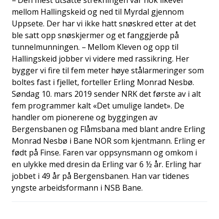
mellom Hallingskeid og ned til Myrdal gjennom
Uppsete. Der har vi ikke hatt snøskred etter at det
ble satt opp snøskjermer og et fanggjerde på
tunnelmunningen. – Mellom Kleven og opp til
Hallingskeid jobber vi videre med rassikring. Her
bygger vi fire til fem meter høye stålarmeringer som
boltes fast i fjellet, forteller Erling Monrad Nesbø.
Søndag 10. mars 2019 sender NRK det første av i alt
fem programmer kalt «Det umulige landet». De
handler om pionerene og byggingen av
Bergensbanen og Flåmsbana med blant andre Erling
Monrad Nesbø i Bane NOR som kjentmann. Erling er
født på Finse. Faren var oppsynsmann og omkom i
en ulykke med dresin da Erling var 6 ½ år. Erling har
jobbet i 49 år på Bergensbanen. Han var tidenes
yngste arbeidsformann i NSB Bane.