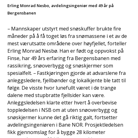
Erling Monrad Nesbo, avdelingsingeniør med 49 år på
Bergensbanen
– Mannskaper utstyrt med snøskuffer brukte fire
måneder på å få toget løs fra snømassene i et av de
mest værutsatte områdene over høyfjellet, forteller
Erling Monrad Nesbø. Han er født og oppvokst på
Finse, har 49 års erfaring fra Bergensbanen med
rassikring, snøoverbygg og snøskjermer som
spesialfelt. – Fastkjøringen gjorde at advarslene fra
anleggsledere, fjellbønder og lokalkjente ble tatt til
følge. De visste hvor lunefullt været i de trange
dalene med stupbratte fjellsider kan være.
Anleggsledelsen klarte etter hvert å overbevise
toppledelsen i NSB om at uten snøoverbygg og
snøskjermer kunne det gå riktig galt, fortsetter
avdelingsingeniøren i Bane NOR. Prosjektledelsen
fikk gjennomslag for å bygge 28 kilometer