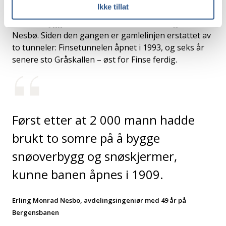
Ikke tillat
målte jeg en snødybde på 17 meter på et
snøoverbygg ved Fokkstova, forteller Erling Monrad
Nesbø. Siden den gangen er gamlelinjen erstattet av
to tunneler: Finsetunnelen åpnet i 1993, og seks år
senere sto Gråskallen – øst for Finse ferdig.
Først etter at 2 000 mann hadde
brukt to somre på å bygge
snøoverbygg og snøskjermer,
kunne banen åpnes i 1909.
Erling Monrad Nesbo, avdelingsingeniør med 49 år på
Bergensbanen