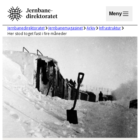
Hopp
til
Meny
innhold
Jernbanedirektoratet
Jernbanemagasinet
Arkiv
Infrastruktur
Her stod toget fast i fire måneder