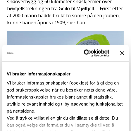
snøoverbygg og 60 kilometer snøskjermer over
høyfjellstrekningen fra Geilo til Mjølfjell. – Først etter
at 2000 mann hadde brukt to somre på den jobben,
kunne banen åpnes i 1909, sier han.
Vi bruker informasjonskapsler
Vi bruker informasjonskapsler (cookies) for å gi deg en
god brukeropplevelse når du besøker nettsidene våre.
Informasjonskapsler brukes blant annet til statistikk,
utvikle relevant innhold og tilby nødvending funksjonalitet
på nettsidene.
VÆRUTSATT: – Snøvinteren 1991 målte jeg en snødybde på
17 meter på et snøoverbygg ved Fokkstova, forteller Erling
Ved å trykke «tillat alle» gir du din tillatelse til dette. Du
Monrad Nesbø.
kan også velge det formålet du vil samtykke til ved å