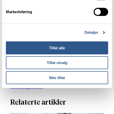
Detektering
Sykkel i signalanlegg
Markedsføring
Fotgjengere i signalanlegg
Kollektivprioritering i signalanlegg
Drift og vedlikehold
Kapasitetsberegninger
Detaljer
Anbud og åpne protokoller
Skyttelsignalanlegg
Tillat alle
Tilfartskontroller
Kjørefeltsignal
Rødt stoppblinksignal
Tillat utvalg
Bruk av øvrige signaler (anm: Info om 2-
lyssignal, gult blinksignal mm)
Ikke tillat
Meld deg på her!
Relaterte artikler