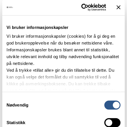
signalregulering
Innhold i kurset
Vi bruker informasjonskapsler
Kurset skal gi deltagerne grunnleggende kunnskap
Vi bruker informasjonskapsler (cookies) for å gi deg en
om signalregulering og gjøre deltagerne i stand til å:
god brukeropplevelse når du besøker nettsidene våre.
Informasjonskapsler brukes blant annet til statistikk,
Følge opp forvaltningsansvaret for
utvikle relevant innhold og tilby nødvending funksjonalitet
signalanlegg
på nettsidene.
Søke om vedtak på signalanlegg
Ved å trykke «tillat alle» gir du din tillatelse til dette. Du
Utarbeide og vurdere planer for nye og
kan også velge det formålet du vil samtykke til ved å
endrede signalanlegg
klikke på avmerkingsboksene. Du kan trekke tilbake
Sikre hensiktsmessig bruk av signalregulering
samtykket ditt ved å trykke på det lille ikonet i nederste
Kurset tar for seg temaene:
venstre hjørne av nettsiden.
Samtykkevalg
Nødvendig
Regelverk, søknad og vedtaksprosedyre
Les mer om våre informasjonskapsler.
Utforming av kryss og gangfelt
Styremåter og logikk
Statistikk